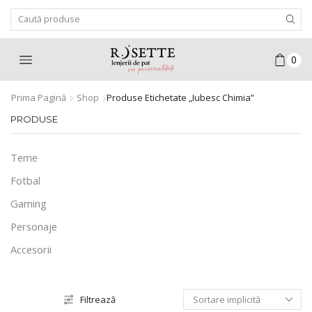
Search
Input
0
Prima Pagină
Shop
Produse Etichetate „iubesc Chimia”
PRODUSE
Teme
Fotbal
Gaming
Personaje
Accesorii
Filtrează