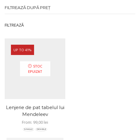
FILTREAZĂ DUPĂ PREȚ
FILTREAZĂ
UP TO 41%
STOC
EPUIZAT
Lenjerie de pat tabelul lui
Mendeleev
From:
99,00
lei
SINGLE
DOUBLE