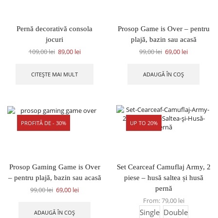
Pernă decorativă consola
Prosop Game is Over – pentru
jocuri
plajă, bazin sau acasă
109,00
lei
89,00
lei
99,00
lei
69,00
lei
CITEȘTE MAI MULT
ADAUGĂ ÎN COȘ
PROFITĂ DE - 30%
UP TO 20%
Prosop Gaming Game is Over
Set Cearceaf Camuflaj Army, 2
– pentru plajă, bazin sau acasă
piese – husă saltea și husă
pernă
99,00
lei
69,00
lei
From:
79,00
lei
Single
Double
ADAUGĂ ÎN COȘ