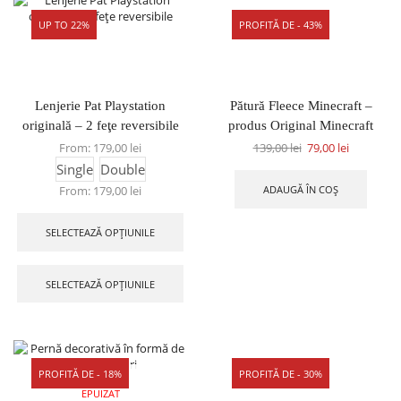
UP TO 22%
PROFITĂ DE - 43%
Lenjerie Pat Playstation
Pătură Fleece Minecraft –
originală – 2 feţe reversibile
produs Original Minecraft
From:
179,00
lei
139,00
lei
79,00
lei
Single
Double
ADAUGĂ ÎN COȘ
From:
179,00
lei
SELECTEAZĂ OPȚIUNILE
SELECTEAZĂ OPȚIUNILE
PROFITĂ DE - 18%
PROFITĂ DE - 30%
STOC
EPUIZAT