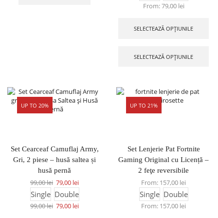
From:
79,00
lei
SELECTEAZĂ OPȚIUNILE
SELECTEAZĂ OPȚIUNILE
UP TO 20%
UP TO 21%
Set Cearceaf Camuflaj Army,
Set Lenjerie Pat Fortnite
Gri, 2 piese – husă saltea și
Gaming Original cu Licență –
husă pernă
2 feţe reversibile
99,00
lei
79,00
lei
From:
157,00
lei
Single
Double
Single
Double
99,00
lei
79,00
lei
From:
157,00
lei