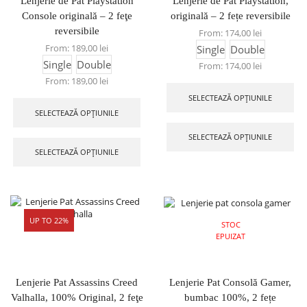
Lenjerie de Pat Playstation
Lenjerie de Pat Playstation,
Console originală – 2 feţe
originală – 2 fețe reversibile
reversibile
From:
174,00
lei
From:
189,00
lei
Single
Double
Single
Double
From:
174,00
lei
From:
189,00
lei
SELECTEAZĂ OPȚIUNILE
SELECTEAZĂ OPȚIUNILE
SELECTEAZĂ OPȚIUNILE
SELECTEAZĂ OPȚIUNILE
UP TO 22%
STOC
EPUIZAT
Lenjerie Pat Assassins Creed
Lenjerie Pat Consolă Gamer,
Valhalla, 100% Original, 2 feţe
bumbac 100%, 2 fețe