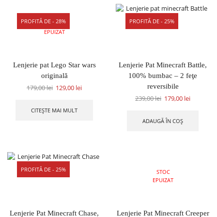
PROFITĂ DE - 28%
PROFITĂ DE - 25%
STOC
EPUIZAT
Lenjerie pat Lego Star wars
Lenjerie Pat Minecraft Battle,
originală
100% bumbac – 2 feţe
reversibile
179,00
lei
129,00
lei
239,00
lei
179,00
lei
CITEȘTE MAI MULT
ADAUGĂ ÎN COȘ
PROFITĂ DE - 25%
STOC
EPUIZAT
Lenjerie Pat Minecraft Chase,
Lenjerie Pat Minecraft Creeper