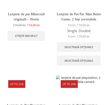
Lenjerie de pat Minecraft
Lenjerie de Pat Pac Man Retro
originală – Pixels
Game, 2 fețe reversibile
179,00
lei
119,00
lei
From:
179,00
lei
Single
Double
CITEȘTE MAI MULT
From:
179,00
lei
SELECTEAZĂ OPȚIUNILE
SELECTEAZĂ OPȚIUNILE
UP TO 21%
UP TO 24%