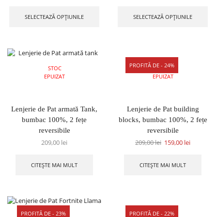
SELECTEAZĂ OPȚIUNILE
SELECTEAZĂ OPȚIUNILE
PROFITĂ DE - 24%
STOC
STOC
EPUIZAT
EPUIZAT
Lenjerie de Pat armată Tank,
Lenjerie de Pat building
bumbac 100%, 2 fețe
blocks, bumbac 100%, 2 fețe
reversibile
reversibile
209,00
lei
209,00
lei
159,00
lei
CITEȘTE MAI MULT
CITEȘTE MAI MULT
PROFITĂ DE - 23%
PROFITĂ DE - 22%