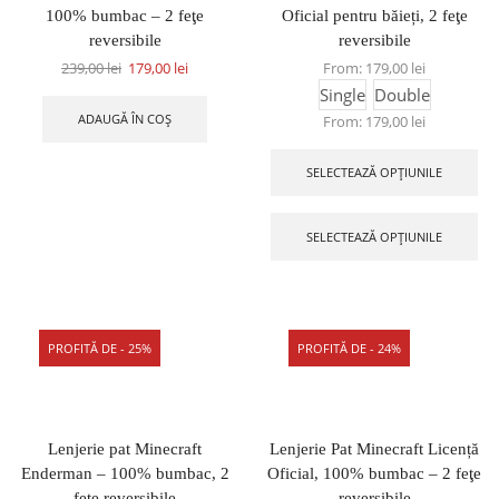
100% bumbac – 2 feţe
Oficial pentru băieți, 2 feţe
reversibile
reversibile
239,00
lei
179,00
lei
From:
179,00
lei
Single
Double
ADAUGĂ ÎN COȘ
From:
179,00
lei
SELECTEAZĂ OPȚIUNILE
SELECTEAZĂ OPȚIUNILE
PROFITĂ DE - 25%
PROFITĂ DE - 24%
Lenjerie pat Minecraft
Lenjerie Pat Minecraft Licență
Enderman – 100% bumbac, 2
Oficial, 100% bumbac – 2 feţe
fețe reversibile
reversibile