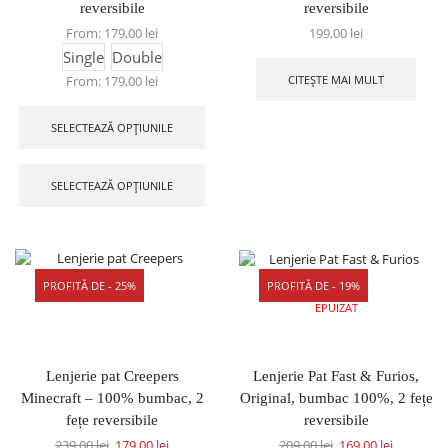
reversibile
reversibile
From:
179,00
lei
199,00
lei
Single
Double
CITEȘTE MAI MULT
From:
179,00
lei
SELECTEAZĂ OPȚIUNILE
SELECTEAZĂ OPȚIUNILE
PROFITĂ DE - 25%
PROFITĂ DE - 19%
STOC
EPUIZAT
Lenjerie pat Creepers
Lenjerie Pat Fast & Furios,
Minecraft – 100% bumbac, 2
Original, bumbac 100%, 2 fețe
fețe reversibile
reversibile
239,00
lei
179,00
lei
209,00
lei
169,00
lei