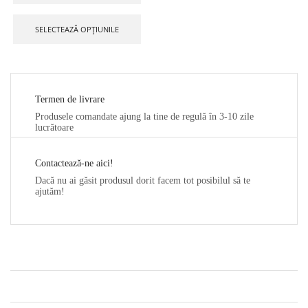
SELECTEAZĂ OPȚIUNILE
Termen de livrare
Produsele comandate ajung la tine de regulă în 3-10 zile
lucrătoare
Contactează-ne aici!
Dacă nu ai găsit produsul dorit facem tot posibilul să te
ajutăm!
CONTACT
NE GĂSEȘTI PE SOCIAL MEDIA