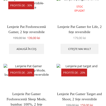
PROFITĂ DE - 30%
STOC
EPUIZAT
Lenjerie Pat Fosforescentă
Lenjerie Pat Gamer for Life, 2
Gamer, 2 fețe reversibile
fețe reversibile
199,00
lei
139,00
lei
179,00
lei
ADAUGĂ ÎN COȘ
CITEȘTE MAI MULT
PROFITĂ DE - 26%
PROFITĂ DE - 20%
Lenjerie Pat Gamer
Lenjerie Pat Gamer Target and
Fosforescentă Sleep Mode,
Shoot, 2 fețe reversibile
bumbac 100%, 2 fețe
199,00
lei
159,00
lei