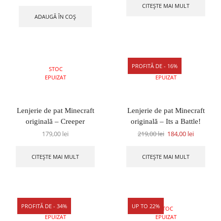
CITEȘTE MAI MULT
ADAUGĂ ÎN COȘ
PROFITĂ DE - 16%
STOC
STOC
EPUIZAT
EPUIZAT
Lenjerie de pat Minecraft
Lenjerie de pat Minecraft
originală – Creeper
originală – Its a Battle!
179,00
lei
219,00
lei
184,00
lei
CITEȘTE MAI MULT
CITEȘTE MAI MULT
PROFITĂ DE - 34%
UP TO 22%
STOC
STOC
EPUIZAT
EPUIZAT