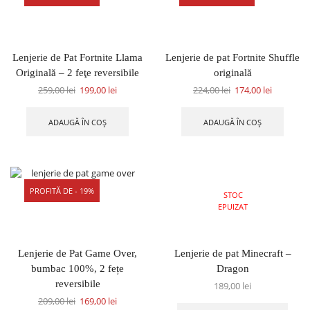
Lenjerie de Pat Fortnite Llama
Lenjerie de pat Fortnite Shuffle
Originală – 2 feţe reversibile
originală
259,00
lei
199,00
lei
224,00
lei
174,00
lei
ADAUGĂ ÎN COȘ
ADAUGĂ ÎN COȘ
PROFITĂ DE - 19%
STOC
EPUIZAT
Lenjerie de Pat Game Over,
Lenjerie de pat Minecraft –
bumbac 100%, 2 fețe
Dragon
reversibile
189,00
lei
209,00
lei
169,00
lei