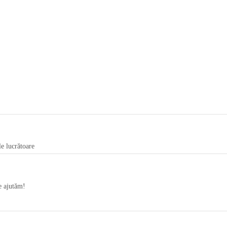
le lucrătoare
te ajutăm!