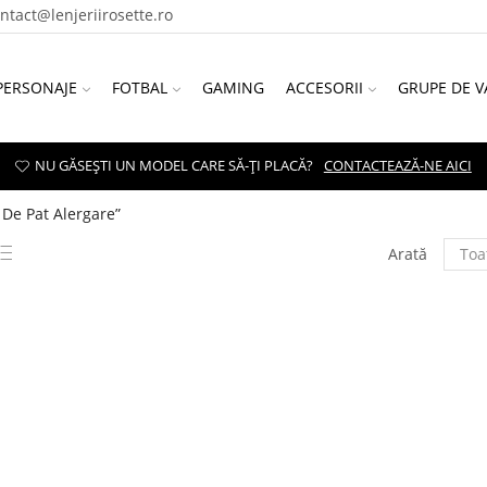
ontact@lenjeriirosette.ro
PERSONAJE
FOTBAL
GAMING
ACCESORII
GRUPE DE V
NU GĂSEȘTI UN MODEL CARE SĂ-ȚI PLACĂ?
CONTACTEAZĂ-NE AICI
 De Pat Alergare”
Arată