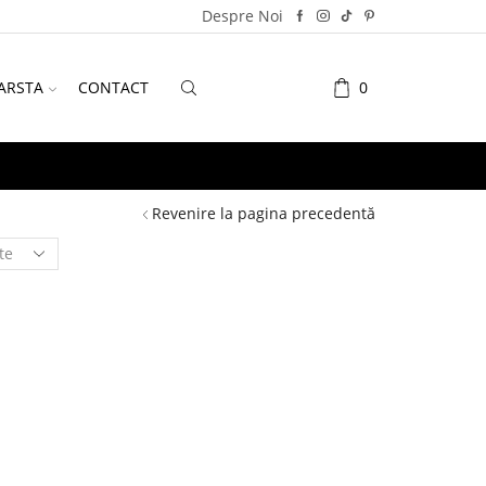
Despre Noi
ARSTA
CONTACT
0
Revenire la pagina precedentă
PRODUSE
Teme
Fotbal
Gaming
Personaje
Accesorii