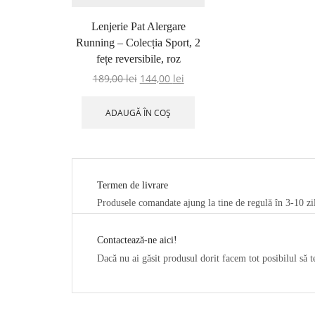
Lenjerie Pat Alergare
Running – Colecția Sport, 2
fețe reversibile, roz
189,00
lei
144,00
lei
ADAUGĂ ÎN COȘ
Termen de livrare
Produsele comandate ajung la tine de regulă în 3-10 zi
Contactează-ne aici!
Dacă nu ai găsit produsul dorit facem tot posibilul să 