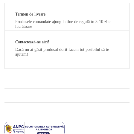
Termen de livrare
Produsele comandate ajung la tine de regulă în 3-10 zile
lucrătoare
Contactează-ne aici!
Dacă nu ai găsit produsul dorit facem tot posibilul să te
ajutăm!
CONTACT
NE GĂSEȘTI PE SOCIAL MEDIA
AJUTOR