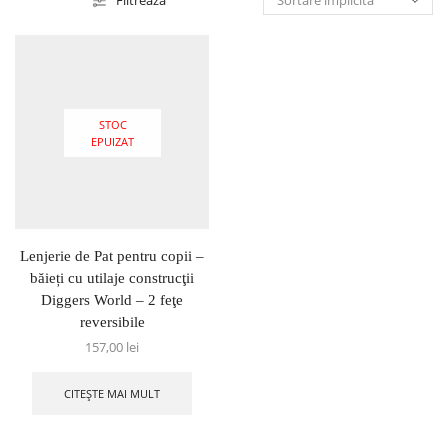
Filtrează
STOC
EPUIZAT
Lenjerie de Pat pentru copii –
băieți cu utilaje construcţii
Diggers World – 2 feţe
reversibile
157,00
lei
CITEȘTE MAI MULT