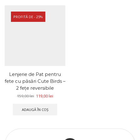
PROFITĂ DE - 25%
Lenjerie de Pat pentru
fete cu păsări Cute Birds –
2 feţe reversibile
159,00
lei
119,00
lei
ADAUGĂ ÎN COȘ