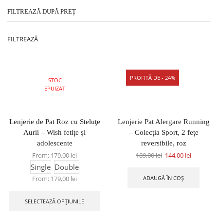
FILTREAZĂ DUPĂ PREȚ
FILTREAZĂ
PROFITĂ DE - 24%
STOC
EPUIZAT
Lenjerie de Pat Roz cu Steluţe
Lenjerie Pat Alergare Running
Aurii – Wish fetițe și
– Colecția Sport, 2 fețe
adolescente
reversibile, roz
From:
179,00
lei
189,00
lei
144,00
lei
Single
Double
ADAUGĂ ÎN COȘ
From:
179,00
lei
SELECTEAZĂ OPȚIUNILE