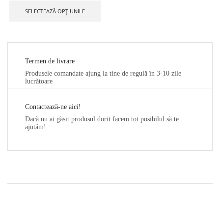
SELECTEAZĂ OPȚIUNILE
Termen de livrare
Produsele comandate ajung la tine de regulă în 3-10 zile
lucrătoare
Contactează-ne aici!
Dacă nu ai găsit produsul dorit facem tot posibilul să te
ajutăm!
CONTACT
NE GĂSEȘTI PE SOCIAL MEDIA
AJUTOR