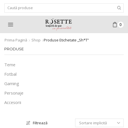
Search
Input
0
Prima Pagină
Shop
Produse Etichetate „sh*t”
PRODUSE
Teme
Fotbal
Gaming
Personaje
Accesorii
Filtrează