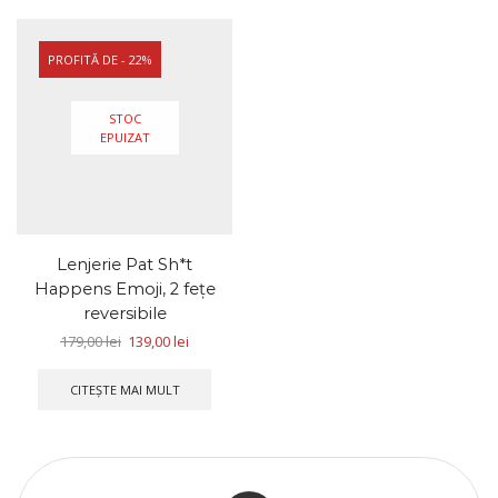
PROFITĂ DE - 22%
STOC
EPUIZAT
Lenjerie Pat Sh*t
Happens Emoji, 2 fețe
reversibile
179,00
lei
139,00
lei
CITEȘTE MAI MULT