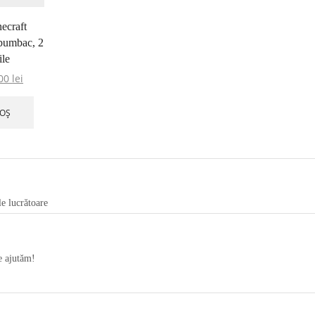
ecraft
bumbac, 2
ile
,00
lei
COȘ
le lucrătoare
te ajutăm!