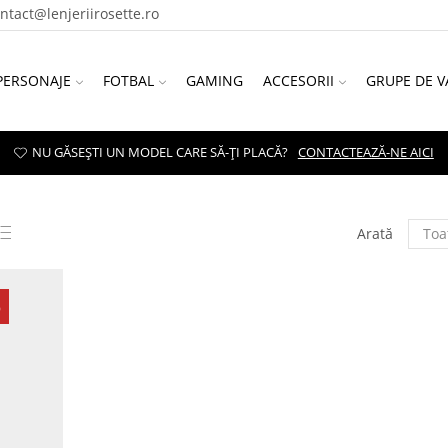
ontact@lenjeriirosette.ro
PERSONAJE
FOTBAL
GAMING
ACCESORII
GRUPE DE V
NU GĂSEȘTI UN MODEL CARE SĂ-ȚI PLACĂ?
CONTACTEAZĂ-NE AICI
Arată
%