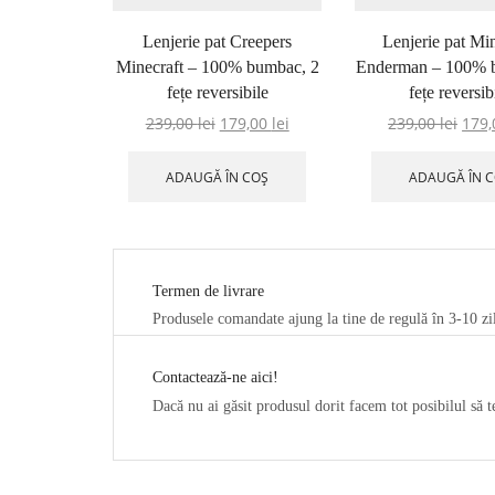
Lenjerie pat Creepers
Lenjerie pat Min
Minecraft – 100% bumbac, 2
Enderman – 100% 
fețe reversibile
fețe reversib
239,00
lei
179,00
lei
239,00
lei
179
ADAUGĂ ÎN COȘ
ADAUGĂ ÎN 
Termen de livrare
Produsele comandate ajung la tine de regulă în 3-10 zi
Contactează-ne aici!
Dacă nu ai găsit produsul dorit facem tot posibilul să 