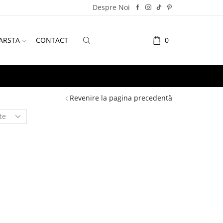
Despre Noi
ARSTA
CONTACT
0
Revenire la pagina precedentă
PRODUSE
Teme
Fotbal
Gaming
Personaje
Accesorii