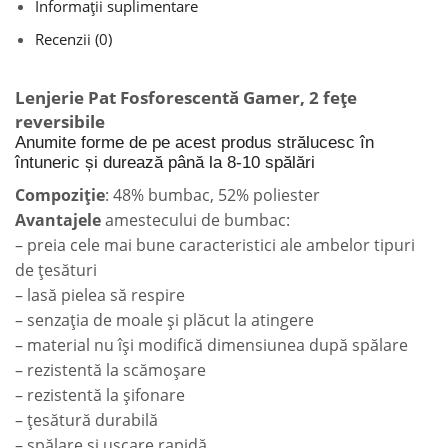
Informații suplimentare
Recenzii (0)
Lenjerie Pat Fosforescentă Gamer, 2 fețe
reversibile
Anumite forme de pe acest produs strălucesc în
întuneric și durează până la 8-10 spălări
Compoziție
: 48% bumbac, 52% poliester
Avantajele
amestecului de bumbac:
– preia cele mai bune caracteristici ale ambelor tipuri
de țesături
– lasă pielea să respire
– senzația de moale și plăcut la atingere
– material nu își modifică dimensiunea după spălare
– rezistentă la scămoșare
– rezistentă la șifonare
– țesătură durabilă
– spălare și uscare rapidă