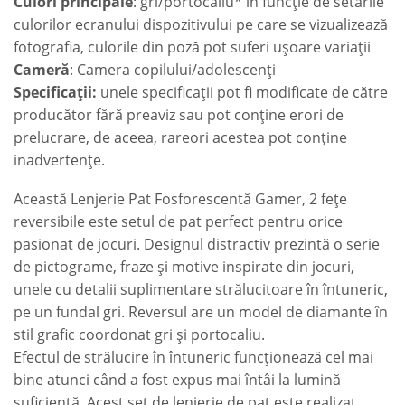
Culori principale
: gri/portocaliu* în funcție de setările
culorilor ecranului dispozitivului pe care se vizualizează
fotografia, culorile din poză pot suferi ușoare variații
Cameră
: Camera copilului/adolescenți
Specificații:
unele specificații pot fi modificate de către
producător fără preaviz sau pot conține erori de
prelucrare, de aceea, rareori acestea pot conține
inadvertențe.
Această Lenjerie Pat Fosforescentă Gamer, 2 fețe
reversibile este setul de pat perfect pentru orice
pasionat de jocuri. Designul distractiv prezintă o serie
de pictograme, fraze și motive inspirate din jocuri,
unele cu detalii suplimentare strălucitoare în întuneric,
pe un fundal gri. Reversul are un model de diamante în
stil grafic coordonat gri și portocaliu.
Efectul de strălucire în întuneric funcționează cel mai
bine atunci când a fost expus mai întâi la lumină
suficientă. Acest set de lenjerie de pat este realizat