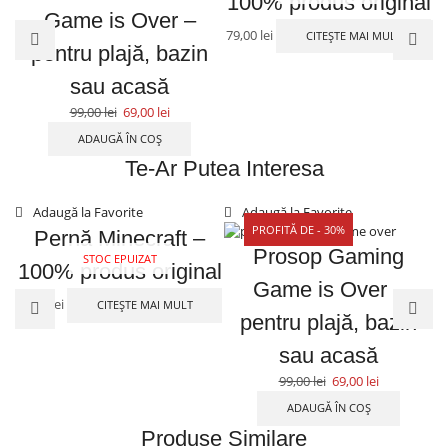
100% produs original
Game is Over –
79,00
lei
CITEȘTE MAI MULT
pentru plajă, bazin
sau acasă
99,00
lei
69,00
lei
ADAUGĂ ÎN COȘ
Te-Ar Putea Interesa
Adaugă la Favorite
Adaugă la Favorite
PROFITĂ DE - 30%
Pernă Minecraft –
Prosop Gaming
STOC EPUIZAT
100% produs original
Game is Over –
79,00
lei
CITEȘTE MAI MULT
pentru plajă, bazin
sau acasă
99,00
lei
69,00
lei
ADAUGĂ ÎN COȘ
Produse Similare