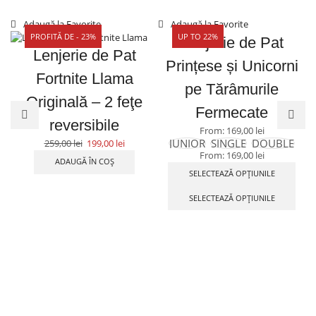
Adaugă la Favorite
Adaugă la Favorite
PROFITĂ DE - 23%
UP TO 22%
Lenjerie de Pat
Lenjerie de Pat
Prințese și Unicorni
Fortnite Llama
pe Tărâmurile
Originală – 2 feţe
Fermecate
reversibile
From:
169,00
lei
JUNIOR
SINGLE
DOUBLE
259,00
lei
199,00
lei
From:
169,00
lei
ADAUGĂ ÎN COȘ
SELECTEAZĂ OPȚIUNILE
SELECTEAZĂ OPȚIUNILE
Contact
Ne găsești pe Social Media
Ajutor