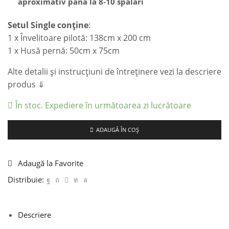
aproximativ până la 8-10 spălări
Setul Single conține
:
1 x Învelitoare pilotă: 138cm x 200 cm
1 x Husă pernă: 50cm x 75cm
Alte detalii și instrucțiuni de întreținere vezi la descriere
produs ⇓
În stoc. Expediere în următoarea zi lucrătoare
ADAUGĂ ÎN COȘ
Adaugă la Favorite
Distribuie:
Descriere