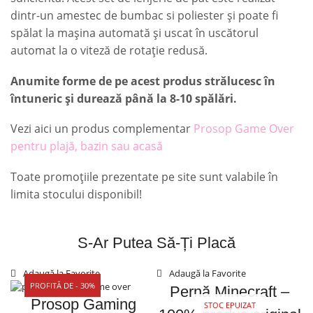
dintr-un amestec de bumbac si poliester și poate fi
spălat la mașina automată și uscat în uscătorul
automat la o viteză de rotație redusă.
Anumite forme de pe acest produs strălucesc în
întuneric și durează până la 8-10 spălări.
Vezi aici un produs complementar
Prosop Game Over
pentru plajă, bazin sau acasă
Toate promoțiile prezentate pe site sunt valabile în
limita stocului disponibil!
S-Ar Putea Să-Ți Placă
Adaugă la Favorite
Adaugă la Favorite
PROFITĂ DE - 30%
Pernă Minecraft –
Prosop Gaming
STOC EPUIZAT