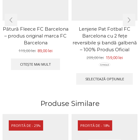
Pătură Fleece FC Barcelona
Lenjerie Pat Fotbal FC
– produs original marca FC
Barcelona cu 2 fețe
Barcelona
reversibile și bandă galbenă
– 100% Produs Oficial
119,00
lei
89,00
lei
209,00
lei
159,00
lei
CITEȘTE MAI MULT
SINGLE
SELECTEAZĂ OPȚIUNILE
Produse Similare
PROFITĂ DE - 25%
PROFITĂ DE - 18%