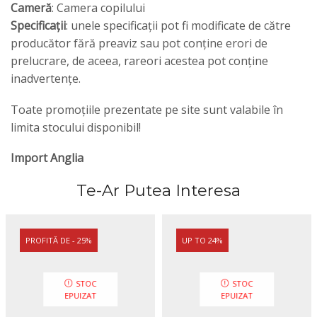
Cameră
: Camera copilului
Specificații
: unele specificații pot fi modificate de către
producător fără preaviz sau pot conține erori de
prelucrare, de aceea, rareori acestea pot conține
inadvertențe.
Toate promoțiile prezentate pe site sunt valabile în
limita stocului disponibil!
Import Anglia
Te-Ar Putea Interesa
PROFITĂ DE - 25%
UP TO 24%
STOC
STOC
EPUIZAT
EPUIZAT