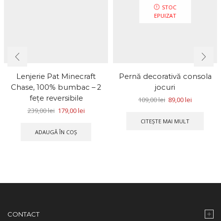
STOC
EPUIZAT
Lenjerie Pat Minecraft
Pernă decorativă consola
Chase, 100% bumbac – 2
jocuri
feţe reversibile
109,00
lei
89,00
lei
239,00
lei
179,00
lei
CITEȘTE MAI MULT
ADAUGĂ ÎN COȘ
CONTACT