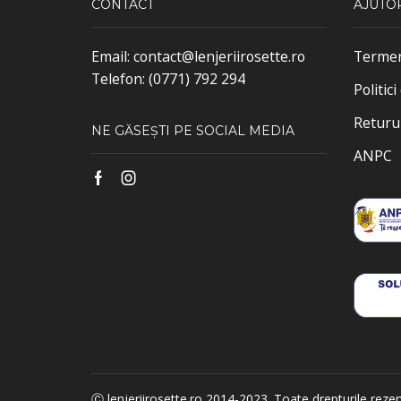
CONTACT
AJUTO
Email: contact@lenjeriirosette.ro
Termene
Telefon: (0771) 792 294
Politic
Returu
NE GĂSEȘTI PE SOCIAL MEDIA
ANPC
Facebook
Instagram
Ⓒ lenjeriirosette.ro 2014-2023. Toate drepturile reze