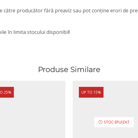
e de către producător fără preaviz sau pot conține erori de pr
e în limita stocului disponibil!
Produse Similare
TO 25%
UP TO 15%
STOC EPUIZAT