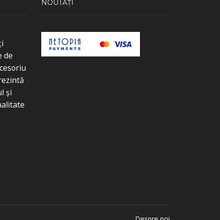
NOUTĂȚI
i
e de
cesoriu
rezintă
l și
alitate
Despre noi