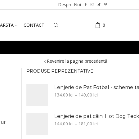
Despre Noi
VARSTA
CONTACT
0
Revenire la pagina precedentă
PRODUSE REPREZENTATIVE
Lenjerie de Pat Fotbal - scheme ta
134,00
lei
–
149,00
lei
Lenjerie de pat câini Hot Dog Tecke
gur
144,00
lei
–
181,00
lei