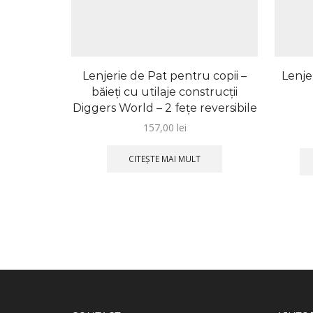
Lenjerie de Pat pentru copii –
Lenje
băieți cu utilaje construcţii
Diggers World – 2 feţe reversibile
157,00
lei
CITEȘTE MAI MULT