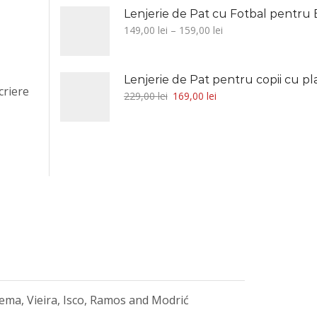
Lenjerie de Pat cu Fotbal pentru Bă
149,00
lei
–
159,00
lei
criere
229,00
lei
169,00
lei
zema, Vieira, Isco, Ramos and Modrić