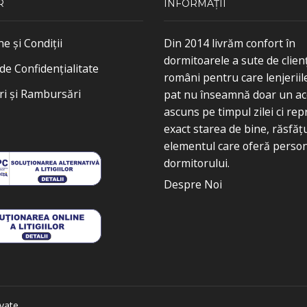
R
INFORMAȚII
 și Condiții
Din 2014 livrăm confort în
dormitoarele a sute de clienț
i de Confidențialitate
români pentru care lenjeriil
ri și Rambursări
pat nu înseamnă doar un ac
ascuns pe timpul zilei ci rep
exact starea de bine, răsfățu
elementul care oferă person
dormitorului.
Despre Noi
rvate