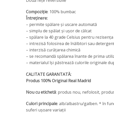
Două fețe reversibile
Compoziție
: 100% bumbac
Întreținere:
– permite spălare și uscare automată
– simplu de spălat și ușor de călcat
– spălare la 40 grade Celsius pentru rezisența 
– intrezisă folosirea de înălbtori sau detergenț
– interzisă curățarea chimică
– se recomandă spălarea înante de prima utili
– materialul își păstrează culorile originale d
CALITATE GARANTATĂ:
Produs 100% Original Real Madrid
Nou cu etichetă
: produs nou, nefolosit, produs
Culori principale
: alb/albastru/galben. * în fun
suferi ușoare variații