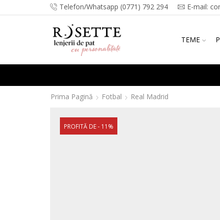
Telefon/Whatsapp (0771) 792 294
E-mail: co
TEME
P
Prima Pagină
Fotbal
Real Madrid
PROFITĂ DE - 11%