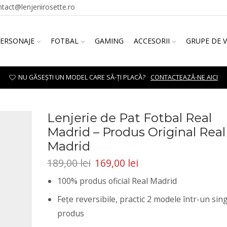
ntact@lenjeriirosette.ro
ERSONAJE
FOTBAL
GAMING
ACCESORII
GRUPE DE 
NU GĂSEȘTI UN MODEL CARE SĂ-ȚI PLACĂ?
CONTACTEAZĂ-NE AICI
Lenjerie de Pat Fotbal Real
Madrid – Produs Original Real
Madrid
189,00
lei
169,00
lei
100% produs oficial Real Madrid
Fețe reversibile, practic 2 modele într-un sin
produs