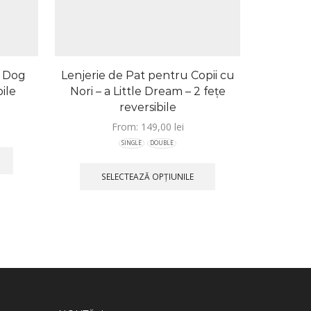
t Dog
Lenjerie de Pat pentru Copii cu
Lenjerie 
bile
Nori – a Little Dream – 2 feţe
siren
reversibile
From:
149,00
lei
SINGLE
DOUBLE
SELECTEAZĂ OPȚIUNILE