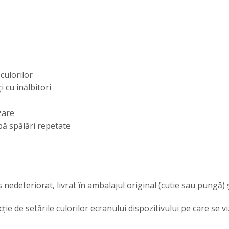
culorilor
i cu înălbitori
zare
upă spălări repetate
 nedeteriorat, livrat în ambalajul original (cutie sau pungă) 
cție de setările culorilor ecranului dispozitivului pe care se v