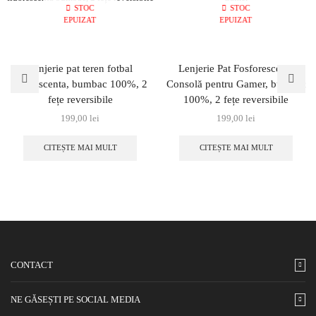
STOC
STOC
EPUIZAT
EPUIZAT
Lenjerie pat teren fotbal
Lenjerie Pat Fosforescentă
fluorescenta, bumbac 100%, 2
Consolă pentru Gamer, bumbac
fețe reversibile
100%, 2 fețe reversibile
199,00
lei
199,00
lei
CITEȘTE MAI MULT
CITEȘTE MAI MULT
CONTACT
NE GĂSEȘTI PE SOCIAL MEDIA