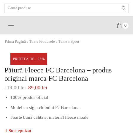
Search
Input
0
Prima Pagină
Toate Produsele
Teme
Sport
PROFITĂ DE - 25%
Pătură Fleece FC Barcelona – produs
original marca FC Barcelona
119,00
lei
89,00
lei
100% produs oficial
Model cu sigla clubului Fc Barcelona
Foarte bună calitate, material fleece moale
Stoc epuizat