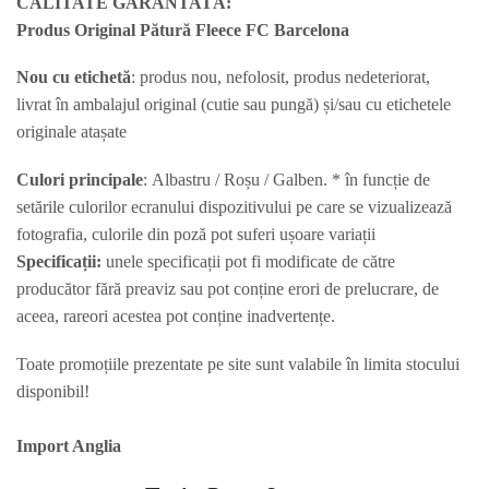
CALITATE GARANTATĂ:
Produs Original Pătură Fleece FC Barcelona
Nou cu etichetă
: produs nou, nefolosit, produs nedeteriorat,
livrat în ambalajul original (cutie sau pungă) și/sau cu etichetele
originale atașate
Culori principale
: Albastru / Roșu / Galben. * în funcție de
setările culorilor ecranului dispozitivului pe care se vizualizează
fotografia, culorile din poză pot suferi ușoare variații
Specificații:
unele specificații pot fi modificate de către
producător fără preaviz sau pot conține erori de prelucrare, de
aceea, rareori acestea pot conține inadvertențe.
Toate promoțiile prezentate pe site sunt valabile în limita stocului
disponibil!
Import Anglia