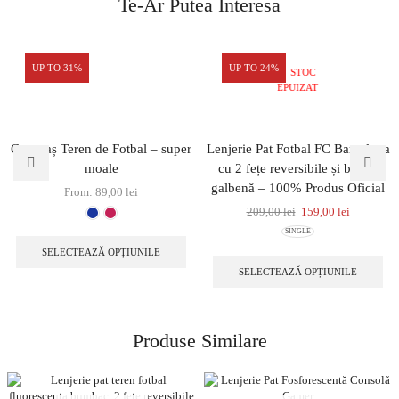
Te-Ar Putea Interesa
UP TO 31%
UP TO 24%
STOC
EPUIZAT
Covoraș Teren de Fotbal – super
Lenjerie Pat Fotbal FC Barcelona
moale
cu 2 fețe reversibile și bandă
galbenă – 100% Produs Oficial
From:
89,00
lei
209,00
lei
159,00
lei
SINGLE
SELECTEAZĂ OPȚIUNILE
SELECTEAZĂ OPȚIUNILE
Produse Similare