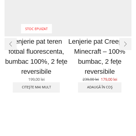
STOC EPUIZAT
Lenjerie pat teren
Lenjerie pat Creepers
fotbal fluorescenta,
Minecraft – 100%
bumbac 100%, 2 fețe
bumbac, 2 fețe
b
reversibile
reversibile
199,00
lei
239,00
lei
179,00
lei
CITEȘTE MAI MULT
ADAUGĂ ÎN COȘ