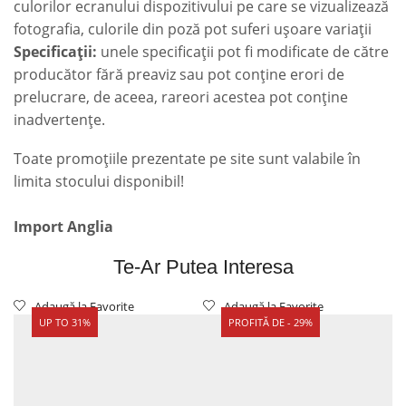
culorilor ecranului dispozitivului pe care se vizualizează
fotografia, culorile din poză pot suferi ușoare variații
Specificații:
unele specificații pot fi modificate de către
producător fără preaviz sau pot conține erori de
prelucrare, de aceea, rareori acestea pot conține
inadvertențe.
Toate promoțiile prezentate pe site sunt valabile în
limita stocului disponibil!
Import Anglia
Te-Ar Putea Interesa
Adaugă la Favorite
Adaugă la Favorite
UP TO 31%
PROFITĂ DE - 29%