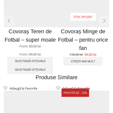
STOC EPUIZAT
Covoraș Teren de
Covoraș Minge de
Fotbal – super moale
Fotbal – pentru orice
From:
89,00
lei
fan
From:
89,00
lei
139,00
lei
99,00
lei
SELECTEAZĂ OPȚIUNILE
CITEȘTE MAI MULT
9
SELECTEAZĂ OPȚIUNILE
Produse Similare
Adaugă la Favorite
Adaugă la Favorite
PROFITĂ DE - 25%