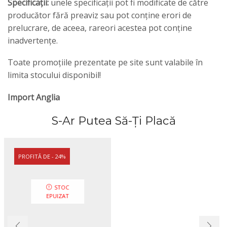
Specificații:
unele specificații pot fi modificate de către
producător fără preaviz sau pot conține erori de
prelucrare, de aceea, rareori acestea pot conține
inadvertențe.
Toate promoțiile prezentate pe site sunt valabile în
limita stocului disponibil!
Import Anglia
S-Ar Putea Să-Ți Placă
PROFITĂ DE - 24%
STOC
EPUIZAT