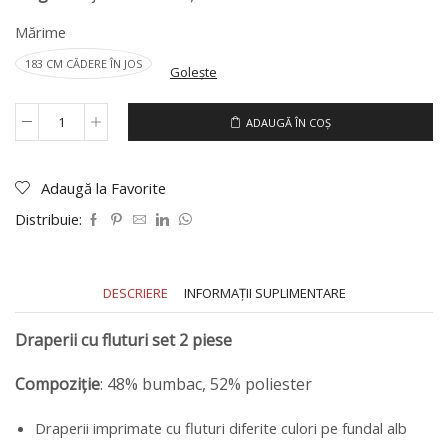
Mărime
183 CM CĂDERE ÎN JOS
Golește
ADAUGĂ ÎN COȘ
Cantitate
Draperii
cu
fluturi
Adaugă la Favorite
set
Distribuie:
2
piese
DESCRIERE
INFORMAȚII SUPLIMENTARE
Draperii cu fluturi set 2 piese
Compoziție
: 48% bumbac, 52% poliester
Draperii imprimate cu fluturi diferite culori pe fundal alb