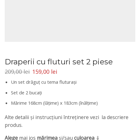
Draperii cu fluturi set 2 piese
209,00
lei
159,00
lei
Un set drăguţ cu tema fluturaşi
Set de 2 bucaţi
Mărime 168cm (lăţime) x 183cm (înălţime)
Alte detalii și instrucțiuni întreținere vezi la descriere
produs.
Alege
mai jos
mărimea
și/sau
culoarea
⇓