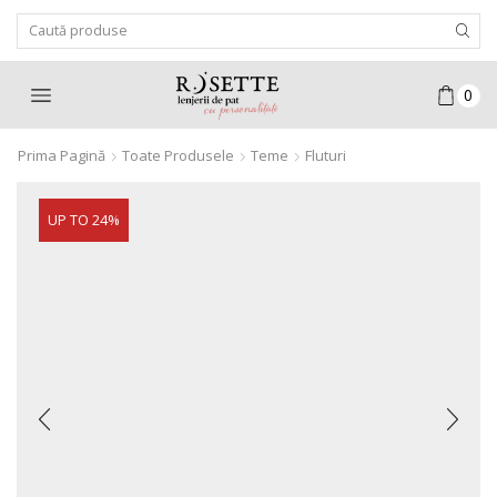
Search
Input
0
Prima Pagină
Toate Produsele
Teme
Fluturi
UP TO 24%