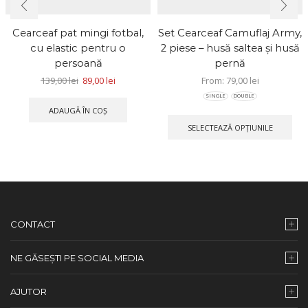
Cearceaf pat mingi fotbal,
Set Cearceaf Camuflaj Army,
cu elastic pentru o
2 piese – husă saltea și husă
persoană
pernă
139,00
lei
89,00
lei
From:
79,00
lei
SINGLE
DOUBLE
ADAUGĂ ÎN COȘ
SELECTEAZĂ OPȚIUNILE
CONTACT
NE GĂSEȘTI PE SOCIAL MEDIA
AJUTOR