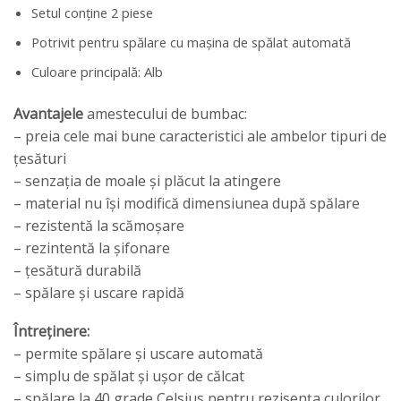
Setul conține 2 piese
Potrivit pentru spălare cu mașina de spălat automată
Culoare principală: Alb
Avantajele
amestecului de bumbac:
– preia cele mai bune caracteristici ale ambelor tipuri de
țesături
– senzația de moale și plăcut la atingere
– material nu își modifică dimensiunea după spălare
– rezistentă la scămoșare
– rezintentă la șifonare
– țesătură durabilă
– spălare și uscare rapidă
Întreținere:
– permite spălare și uscare automată
– simplu de spălat și ușor de călcat
– spălare la 40 grade Celsius pentru rezisența culorilor