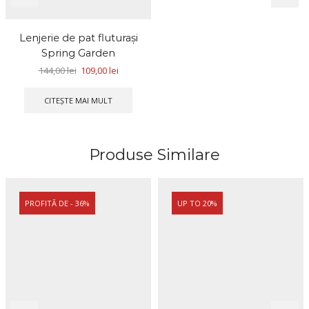
Lenjerie de pat fluturaşi
Spring Garden
144,00
lei
109,00
lei
CITEȘTE MAI MULT
Produse Similare
PROFITĂ DE - 36%
UP TO 20%