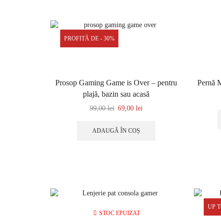
PROFITĂ DE - 30%
Prosop Gaming Game is Over – pentru
Pernă M
plajă, bazin sau acasă
99,00
lei
69,00
lei
ADAUGĂ ÎN COȘ
UP T
STOC EPUIZAT