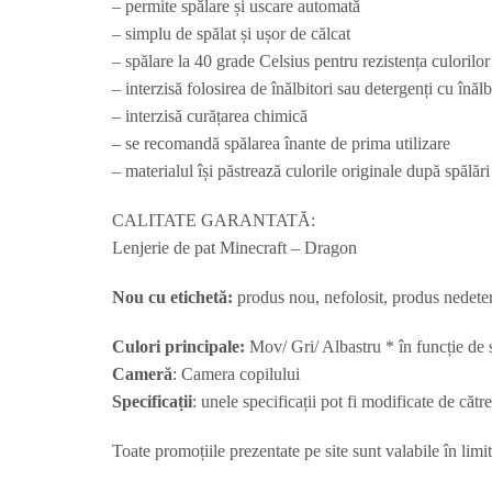
– permite spălare și uscare automată
– simplu de spălat și ușor de călcat
– spălare la 40 grade Celsius pentru rezistența culorilor
– interzisă folosirea de înălbitori sau detergenți cu înălb
– interzisă curățarea chimică
– se recomandă spălarea înante de prima utilizare
– materialul își păstrează culorile originale după spălări
CALITATE GARANTATĂ:
Lenjerie de pat Minecraft – Dragon
Nou cu etichetă:
produs nou, nefolosit, produs nedeterio
Culori principale:
Mov/ Gri/ Albastru * în funcție de se
Cameră
: Camera copilului
Specificații
: unele specificații pot fi modificate de căt
Toate promoțiile prezentate pe site sunt valabile în limit