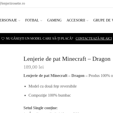
lenjeriirosette.ro
ERSONAJE
FOTBAL
GAMING
ACCESORII
GRUPE DE 
NU GĂSEȘTI UN MODEL CARE SĂ-ȚI PLACĂ?
CONTACTEAZĂ-NE AICI
Lenjerie de pat Minecraft – Dragon
189,00
lei
Lenjerie de pat Minecraft – Dragon –
Produs 100% or
Model cu două feţe reversibile
Compoziţie 100% bumbac
Setul Single conține
: