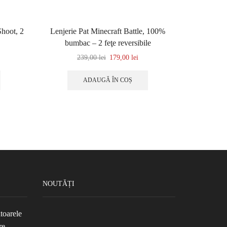
Shoot, 2
Lenjerie Pat Minecraft Battle, 100%
Lenjerie p
bumbac – 2 feţe reversibile
bumbac 
239,00
lei
179,00
lei
ADAUGĂ ÎN COȘ
NOUTĂȚI
toarele
re