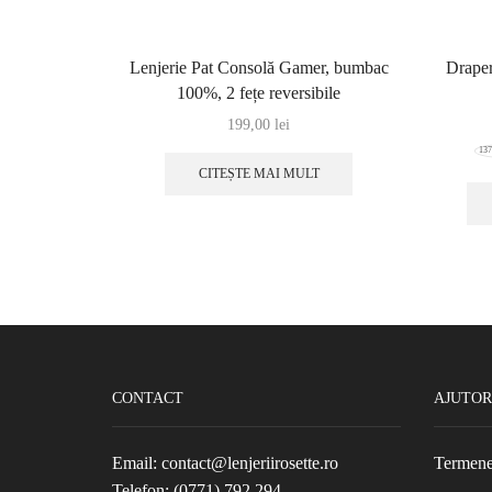
Lenjerie Pat Consolă Gamer, bumbac
Draper
100%, 2 fețe reversibile
199,00
lei
13
CITEȘTE MAI MULT
CONTACT
AJUTOR
Email: contact@lenjeriirosette.ro
Termene 
Telefon: (0771) 792 294