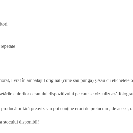
itori
 repetate
rat, livrat în ambalajul original (cutie sau pungă) și/sau cu etichetele o
tările culorilor ecranului dispozitivului pe care se vizualizează fotografi
re producător fără preaviz sau pot conține erori de prelucrare, de aceea, r
a stocului disponibil!