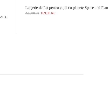
229,00
lei
169,00
lei
odus.