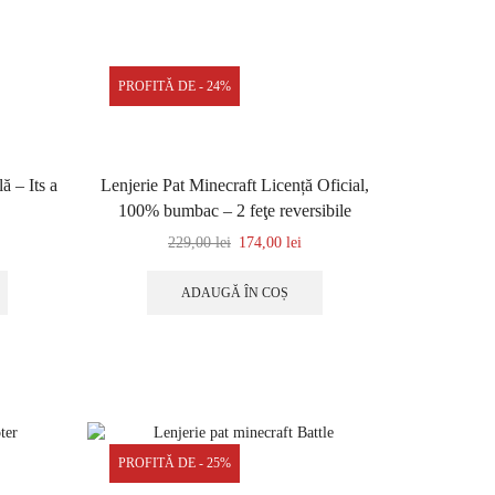
PROFITĂ DE - 24%
ă – Its a
Lenjerie Pat Minecraft Licență Oficial,
100% bumbac – 2 feţe reversibile
229,00
lei
174,00
lei
ADAUGĂ ÎN COȘ
PROFITĂ DE - 25%