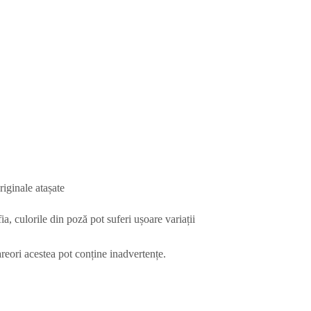
riginale atașate
a, culorile din poză pot suferi ușoare variații
areori acestea pot conține inadvertențe.