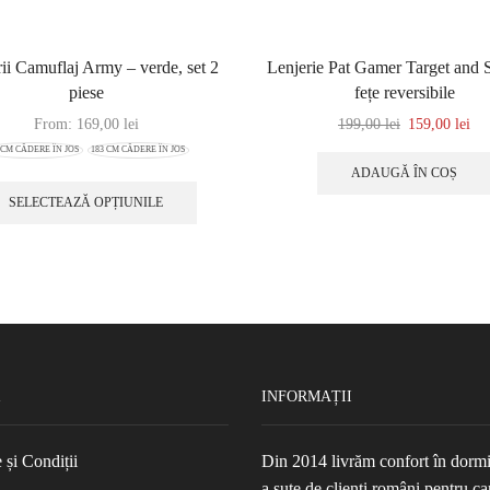
ii Camuflaj Army – verde, set 2
Lenjerie Pat Gamer Target and 
piese
fețe reversibile
From:
169,00
lei
199,00
lei
159,00
lei
7CM CĂDERE ÎN JOS
183 CM CĂDERE ÎN JOS
ADAUGĂ ÎN COȘ
SELECTEAZĂ OPȚIUNILE
INFORMAȚII
și Condiții
Din 2014 livrăm confort în dormi
a sute de clienți români pentru ca