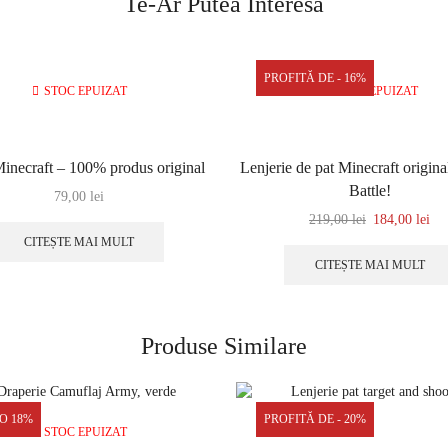
Te-Ar Putea Interesa
PROFITĂ DE - 16%
STOC EPUIZAT
STOC EPUIZAT
inecraft – 100% produs original
Lenjerie de pat Minecraft original
Battle!
79,00
lei
219,00
lei
184,00
lei
CITEȘTE MAI MULT
CITEȘTE MAI MULT
Produse Similare
O 18%
PROFITĂ DE - 20%
STOC EPUIZAT