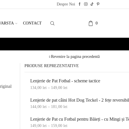
Despre Noi
VARSTA
CONTACT
0
Revenire la pagina precedentă
PRODUSE REPREZENTATIVE
Lenjerie de Pat Fotbal - scheme tactice
iginal
134,00
lei
–
149,00
lei
Lenjerie de pat câini Hot Dog Teckel - 2 fețe reversibi
144,00
lei
–
181,00
lei
Lenjerie de Pat cu Fotbal pentru Băieți - cu Mingi și T
149,00
lei
–
159,00
lei