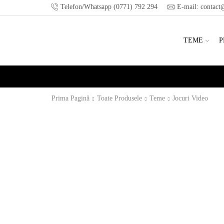
Telefon/Whatsapp (0771) 792 294
E-mail: contact@
TEME
P
Prima Pagină
Toate Produsele
Teme
Jocuri Video