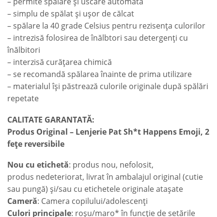
– permite spălare și uscare automată
– simplu de spălat și ușor de călcat
– spălare la 40 grade Celsius pentru rezisența culorilor
– intrezisă folosirea de înălbtori sau detergenți cu
înălbitori
– interzisă curățarea chimică
– se recomandă spălarea înainte de prima utilizare
– materialul își păstrează culorile originale după spălări
repetate
CALITATE GARANTATĂ:
Produs Original – Lenjerie Pat Sh*t Happens Emoji, 2
fețe reversibile
Nou cu etichetă
: produs nou, nefolosit,
produs nedeteriorat, livrat în ambalajul original (cutie
sau pungă) și/sau cu etichetele originale atașate
Cameră
: Camera copilului/adolescenți
Culori principale
: roșu/maro* în funcție de setările