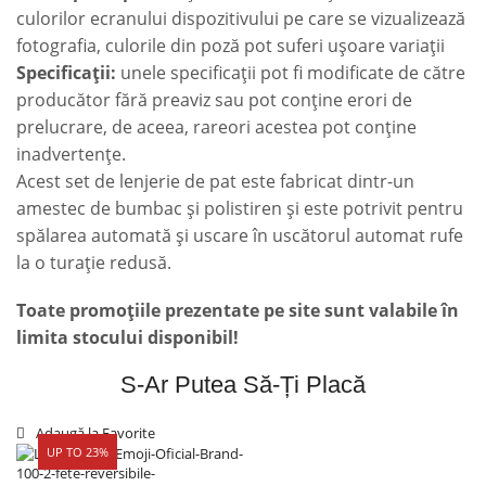
culorilor ecranului dispozitivului pe care se vizualizează
fotografia, culorile din poză pot suferi ușoare variații
Specificații:
unele specificații pot fi modificate de către
producător fără preaviz sau pot conține erori de
prelucrare, de aceea, rareori acestea pot conține
inadvertențe.
Acest set de lenjerie de pat este fabricat dintr-un
amestec de bumbac și polistiren și este potrivit pentru
spălarea automată și uscare în uscătorul automat rufe
la o turație redusă.
Toate promoțiile prezentate pe site sunt valabile în
limita stocului disponibil!
S-Ar Putea Să-Ți Placă
Adaugă la Favorite
UP TO 23%