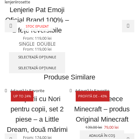
Lenjerie Pat Emoji
Oficial Brand 100% –
STOC EPUIZAT
2 fețe reversibile
From:
119,00
lei
SINGLE
DOUBLE
From:
119,00
lei
SELECTEAZĂ OPȚIUNILE
SELECTEAZĂ OPȚIUNILE
Produse Similare
Adaugă la Favorite
Adaugă la Favorite
UP TO 24%
PROFITĂ DE - 43%
Draperii cu Nori
Pătură Fleece
pentru copii, set 2
Minecraft – produs
A
piese – a Little
Original Minecraft
139,00
lei
79,00
lei
Dream, două mărimi
ADAUGĂ ÎN COȘ
From:
174,00
lei