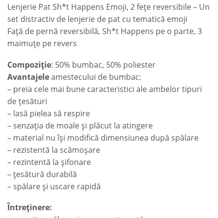
Lenjerie Pat Sh*t Happens Emoji, 2 fețe reversibile – Un
set distractiv de lenjerie de pat cu tematică emoji
Față de pernă reversibilă, Sh*t Happens pe o parte, 3
maimuțe pe revers
Compoziție
: 50% bumbac, 50% poliester
Avantajele
amestecului de bumbac:
– preia cele mai bune caracteristici ale ambelor tipuri
de țesături
– lasă pielea să respire
– senzația de moale și plăcut la atingere
– material nu își modifică dimensiunea după spălare
– rezistentă la scămoșare
– rezintentă la șifonare
– țesătură durabilă
– spălare și uscare rapidă
Întreținere: