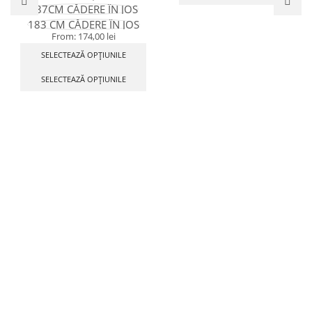
137CM CĂDERE ÎN JOS
183 CM CĂDERE ÎN JOS
From:
174,00
lei
SELECTEAZĂ OPȚIUNILE
SELECTEAZĂ OPȚIUNILE
Contact
Ne găsești pe Social Media
Ajutor
Informații
Noutăți