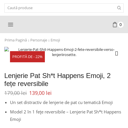
Search
Input
0
Prima Pagină
Personaje
Emoji
PROFITĂ DE - 22%
Lenjerie Pat Sh*t Happens Emoji, 2
fețe reversibile
179,00
lei
139,00
lei
Un set distractiv de lenjerie de pat cu tematică Emoji
Model 2 în 1 fețe reversibile – Lenjerie Pat Sh*t Happens
Emoji