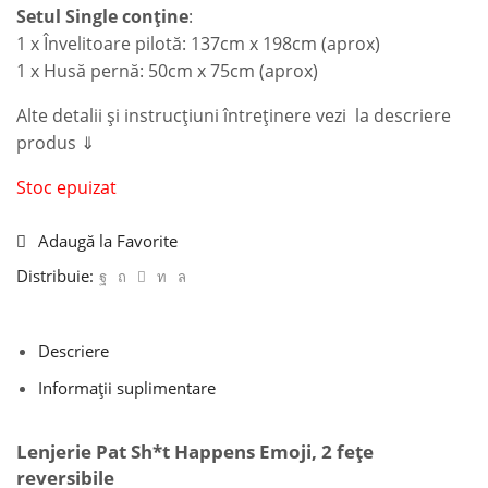
Setul Single conține
:
1 x Învelitoare pilotă: 137cm x 198cm (aprox)
1 x Husă pernă: 50cm x 75cm (aprox)
Alte detalii și instrucțiuni întreținere vezi la descriere
produs ⇓
Stoc epuizat
Adaugă la Favorite
Distribuie:
Descriere
Informații suplimentare
Lenjerie Pat Sh*t Happens Emoji, 2 fețe
reversibile