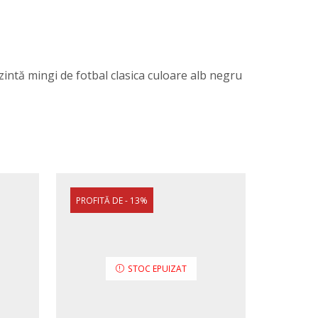
zintă mingi de fotbal clasica culoare alb negru
PROFITĂ DE - 13%
UP TO 2
STOC EPUIZAT