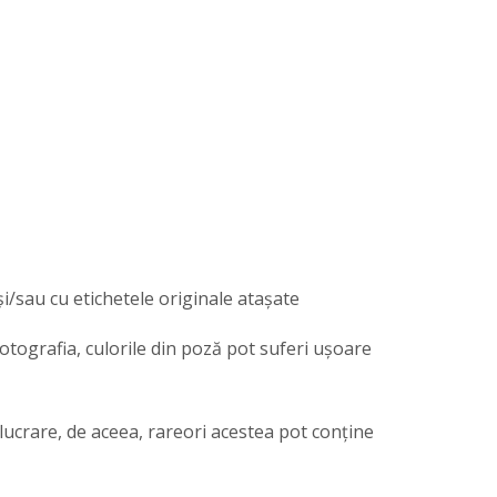
și/sau cu etichetele originale atașate
 fotografia, culorile din poză pot suferi ușoare
elucrare, de aceea, rareori acestea pot conține