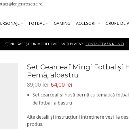
ntact@lenjeriirosette.ro
ERSONAJE
FOTBAL
GAMING
ACCESORII
GRUPE DE 
NU GĂSEȘTI UN MODEL CARE SĂ-ȚI PLACĂ?
CONTACTEAZĂ-NE AICI
Set Cearceaf Mingi Fotbal și 
Pernă, albastru
89,00
lei
64,00
lei
Set cearceaf și husă pernă cu tematică fotbal
de fotbal, albastru
Alte detalii și instrucțiuni întreținere vezi la des
produs.