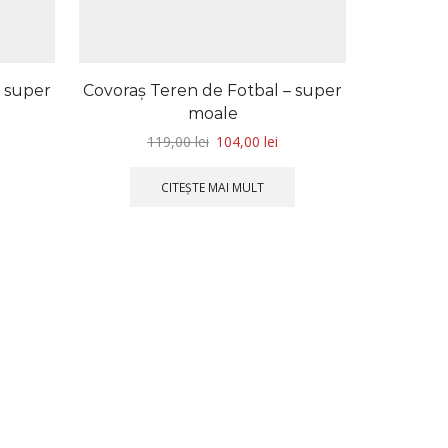
– super
Covoraș Teren de Fotbal – super
Lenjerie 
moale
Băieț
119,00
lei
104,00
lei
CITEȘTE MAI MULT
S