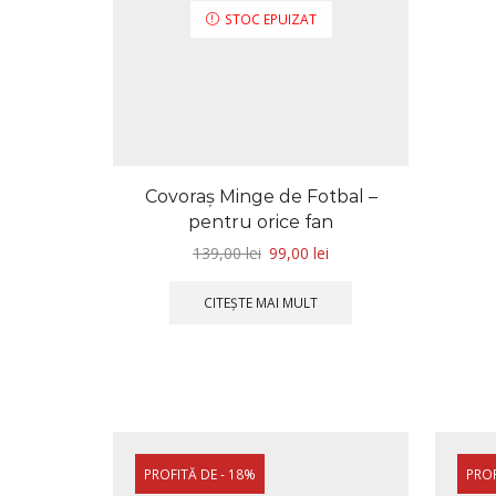
STOC EPUIZAT
Covoraș Minge de Fotbal –
pentru orice fan
139,00
lei
99,00
lei
CITEȘTE MAI MULT
PROFITĂ DE - 18%
PROF