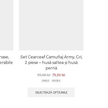
hase,
Set Cearceaf Camuflaj Army, Gri,
Lenjerie
rsibile
2 piese – husă saltea și husă
Shoot
pernă
1
99,00
lei
79,00
lei
SINGLE
DOUBLE
SELECTEAZĂ OPȚIUNILE