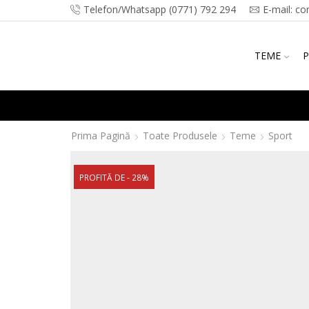
Telefon/Whatsapp (0771) 792 294
E-mail: co
TEME
P
Prima Pagină
Toate Produsele
Teme
Sport
PROFITĂ DE - 28%