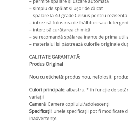
– permite spălare și uscare automată
– simplu de spălat și ușor de călcat
– spălare la 40 grade Celsius pentru rezisența 
– intrezisă folosirea de înălbtori sau detergenț
– interzisă curățarea chimică
– se recomandă spălarea înante de prima utili
– materialul își păstrează culorile originale d
CALITATE GARANTATĂ:
Produs Original
Nou cu etichetă
: produs nou, nefolosit, produs
Culori principale
: albastru. * în funcție de set
variații
Cameră
: Camera copilului/adolescenți
Specificații:
unele specificații pot fi modificat
inadvertențe.