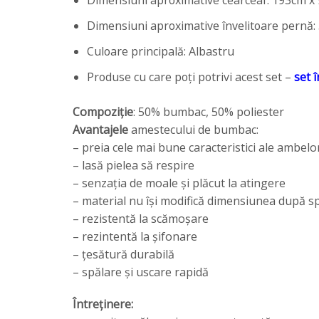
Dimensiuni aproximative cearceaf: 193cm x
Dimensiuni aproximative învelitoare pernă:
Culoare principală: Albastru
Produse cu care poți potrivi acest set –
set î
Compoziție
: 50% bumbac, 50% poliester
Avantajele
amestecului de bumbac:
– preia cele mai bune caracteristici ale ambelor
– lasă pielea să respire
– senzația de moale și plăcut la atingere
– material nu își modifică dimensiunea după s
– rezistentă la scămoșare
– rezintentă la șifonare
– țesătură durabilă
– spălare și uscare rapidă
Întreținere: