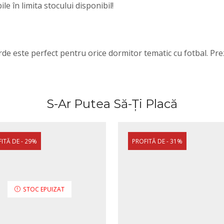
e în limita stocului disponibil!
rde este perfect pentru orice dormitor tematic cu fotbal. Pre
S-Ar Putea Să-Ți Placă
ITĂ DE - 29%
PROFITĂ DE - 31%
STOC EPUIZAT