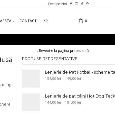
Despre Noi
VARSTA
CONTACT
0
Revenire la pagina precedentă
Husă
PRODUSE REPREZENTATIVE
Lenjerie de Pat Fotbal - scheme ta
134,00
lei
–
149,00
lei
, mingi
Lenjerie de pat câini Hot Dog Tecke
144,00
lei
–
181,00
lei
criere