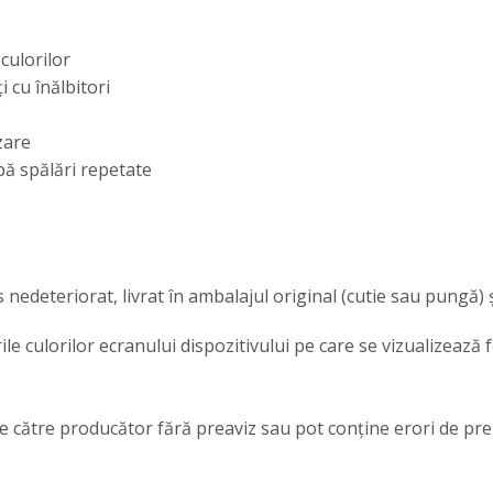
culorilor
i cu înălbitori
zare
upă spălări repetate
 nedeteriorat, livrat în ambalajul original (cutie sau pungă) 
ările culorilor ecranului dispozitivului pe care se vizualizează
e de către producător fără preaviz sau pot conține erori de pr