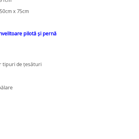
 91cm
 50cm x 75cm
nvelitoare pilotă și pernă
 tipuri de țesături
pălare