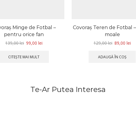
oraș Minge de Fotbal –
Covoraș Teren de Fotbal 
pentru orice fan
moale
139,00
lei
99,00
lei
129,00
lei
89,00
lei
CITEȘTE MAI MULT
ADAUGĂ ÎN COȘ
Te-Ar Putea Interesa