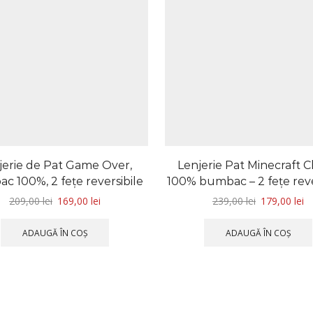
jerie de Pat Game Over,
Lenjerie Pat Minecraft C
c 100%, 2 fețe reversibile
100% bumbac – 2 feţe reve
209,00
lei
169,00
lei
239,00
lei
179,00
lei
ADAUGĂ ÎN COȘ
ADAUGĂ ÎN COȘ