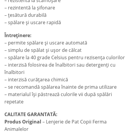
– rezistentă la scămoșare
– rezintentă la șifonare
– țesătură durabilă
– spălare și uscare rapidă
Întreținere:
– permite spălare și uscare automată
– simplu de spălat și ușor de călcat
– spălare la 40 grade Celsius pentru rezisența culorilor
– interzisă folosirea de înalbitori sau detergenți cu
înalbitori
– interzisă curățarea chimică
– se recomandă spălarea înainte de prima utilizare
– materialul își păstrează culorile vii după spălări
repetate
CALITATE GARANTATĂ:
Produs Original
– Lenjerie de Pat Copii Ferma
Animalelor