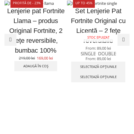
PROFITĂ DE - 23%
UP TO 45%
Lenjerie pat Fortnite
Set Lenjerie Pat
Llama – produs
Fortnite Original cu
Original Fortnite, 2
Licență – 2 feţe
STOC EPUIZAT
fețe reversibile,
reversibile
From:
89,00
lei
bumbac 100%
SINGLE
DOUBLE
219,00
lei
169,00
lei
From:
89,00
lei
ADAUGĂ ÎN COȘ
SELECTEAZĂ OPȚIUNILE
SELECTEAZĂ OPȚIUNILE
Contact
Ne găsești pe Social Media
Ajutor