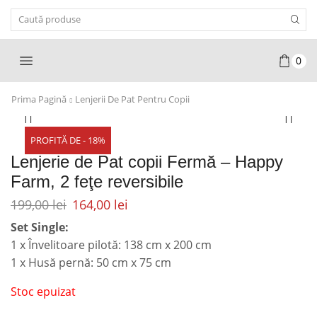
Search
Input
0
Prima Pagină
Lenjerii De Pat Pentru Copii
PROFITĂ DE - 18%
Lenjerie de Pat copii Fermă – Happy
Farm, 2 feţe reversibile
199,00
lei
164,00
lei
Set Single:
1 x Învelitoare pilotă: 138 cm x 200 cm
1 x Husă pernă: 50 cm x 75 cm
Stoc epuizat