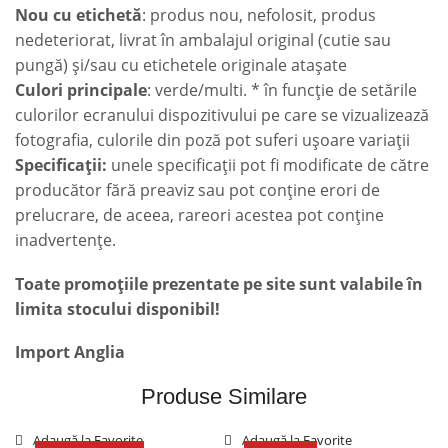
Nou cu etichetă
: produs nou, nefolosit, produs
nedeteriorat, livrat în ambalajul original (cutie sau
pungă) și/sau cu etichetele originale atașate
Culori principale
: verde/multi. * în funcție de setările
culorilor ecranului dispozitivului pe care se vizualizează
fotografia, culorile din poză pot suferi ușoare variații
Specificații:
unele specificații pot fi modificate de către
producător fără preaviz sau pot conține erori de
prelucrare, de aceea, rareori acestea pot conține
inadvertențe.
Toate promoțiile prezentate pe site sunt valabile în
limita stocului disponibil!
Import Anglia
Produse Similare
Adaugă la Favorite
Adaugă la Favorite