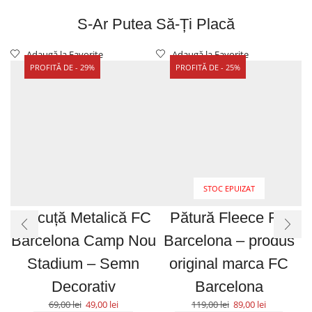
S-Ar Putea Să-Ți Placă
Adaugă la Favorite
Adaugă la Favorite
PROFITĂ DE - 29%
PROFITĂ DE - 25%
STOC EPUIZAT
Plăcuță Metalică FC
Pătură Fleece FC
C
Barcelona Camp Nou
Barcelona – produs
F
Stadium – Semn
original marca FC
Decorativ
Barcelona
69,00
lei
49,00
lei
119,00
lei
89,00
lei